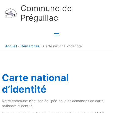
Aller au contenu
Aller au pied de page
Commune de
Préguillac
Menu
principal
Accueil
Démarches
Carte national d’identité
Carte national
d’identité
Notre commune n’est pas équipée pour les demandes de carte
nationale d’identité.