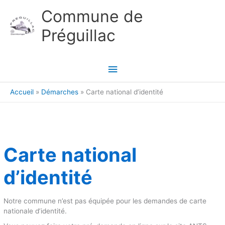
Aller au contenu
Aller au pied de page
Commune de
Préguillac
Menu
principal
Accueil
Démarches
Carte national d’identité
Carte national
d’identité
Notre commune n’est pas équipée pour les demandes de carte
nationale d’identité.