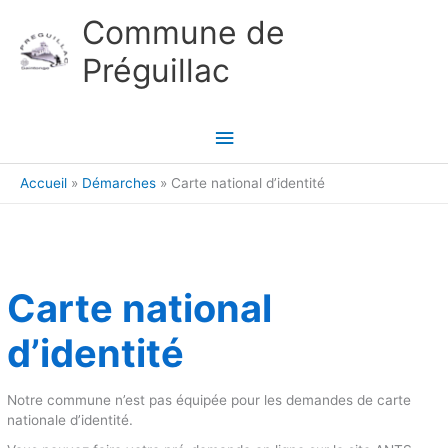
Aller au contenu
Aller au pied de page
Commune de
Préguillac
Menu
principal
Accueil
Démarches
Carte national d’identité
Carte national
d’identité
Notre commune n’est pas équipée pour les demandes de carte
nationale d’identité.