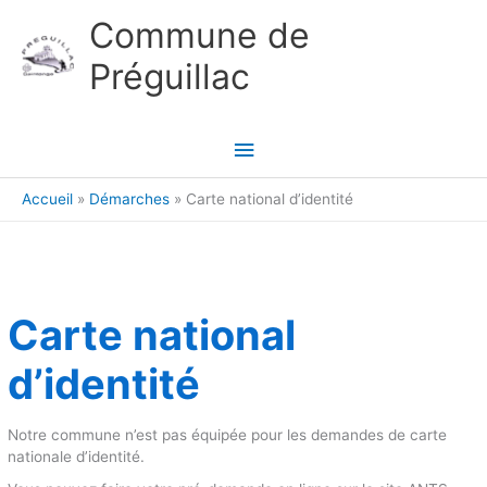
Aller au contenu
Aller au pied de page
Commune de
Préguillac
Menu
principal
Accueil
Démarches
Carte national d’identité
Carte national
d’identité
Notre commune n’est pas équipée pour les demandes de carte
nationale d’identité.