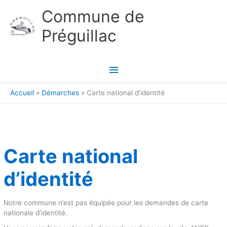
Aller au contenu
Aller au pied de page
Commune de
Préguillac
Menu
principal
Accueil
Démarches
Carte national d’identité
Carte national
d’identité
Notre commune n’est pas équipée pour les demandes de carte
nationale d’identité.