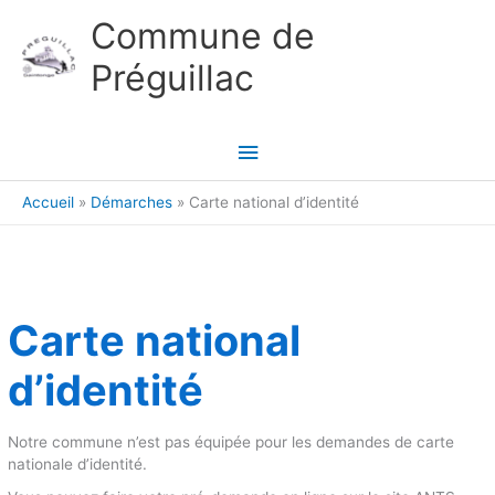
Aller au contenu
Aller au pied de page
Commune de
Préguillac
Menu
principal
Accueil
Démarches
Carte national d’identité
Carte national
d’identité
Notre commune n’est pas équipée pour les demandes de carte
nationale d’identité.