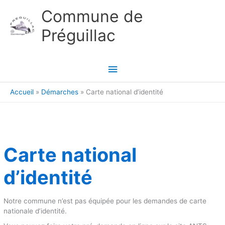
Aller au contenu
Aller au pied de page
Commune de
Préguillac
Menu
principal
Accueil
Démarches
Carte national d’identité
Carte national
d’identité
Notre commune n’est pas équipée pour les demandes de carte
nationale d’identité.