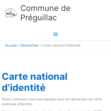
Aller au contenu
Aller au pied de page
Commune de
Préguillac
Menu
principal
Accueil
Démarches
Carte national d’identité
Carte national
d’identité
Notre commune n’est pas équipée pour les demandes de carte
nationale d’identité.