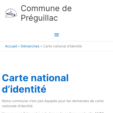
Aller au contenu
Aller au pied de page
Commune de
Préguillac
Menu
principal
Accueil
Démarches
Carte national d’identité
Carte national
d’identité
Notre commune n’est pas équipée pour les demandes de carte
nationale d’identité.