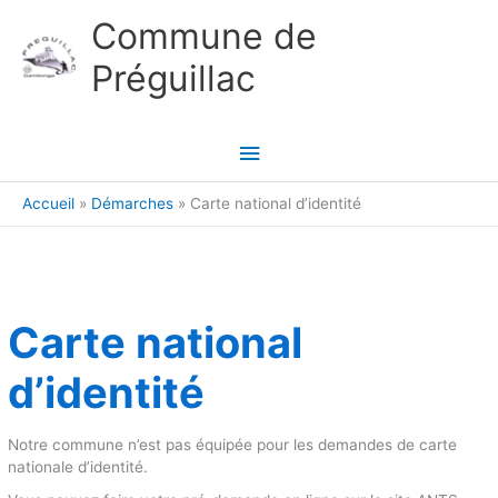
Aller au contenu
Aller au pied de page
Commune de
Préguillac
Menu
principal
Accueil
Démarches
Carte national d’identité
Carte national
d’identité
Notre commune n’est pas équipée pour les demandes de carte
nationale d’identité.