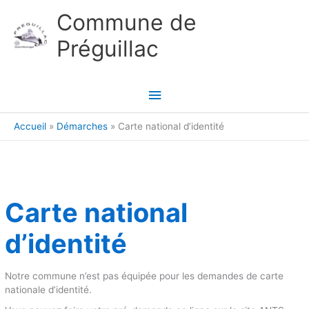
Aller au contenu
Aller au pied de page
Commune de
Préguillac
Menu
principal
Accueil
Démarches
Carte national d’identité
Carte national
d’identité
Notre commune n’est pas équipée pour les demandes de carte
nationale d’identité.