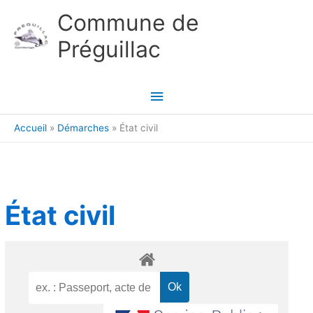
Aller au contenu
Aller au pied de page
Commune de
Préguillac
Menu
principal
Accueil
Démarches
État civil
État civil