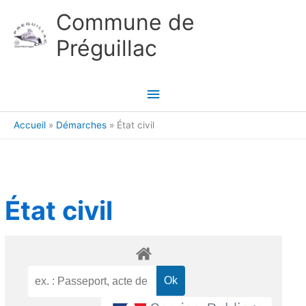
Aller au contenu
Aller au pied de page
Commune de
Préguillac
Menu
principal
Accueil
Démarches
État civil
État civil