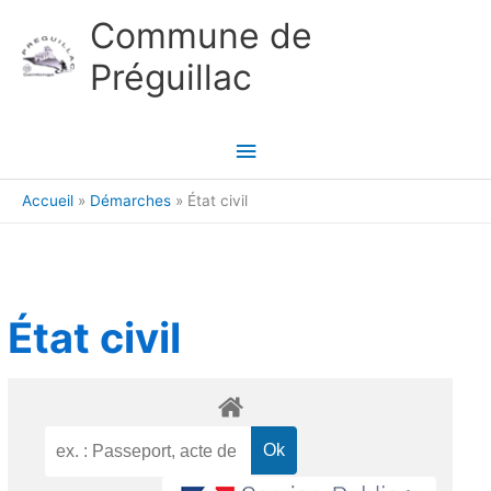
Aller au contenu
Aller au pied de page
Commune de
Préguillac
Menu
principal
Accueil
Démarches
État civil
État civil