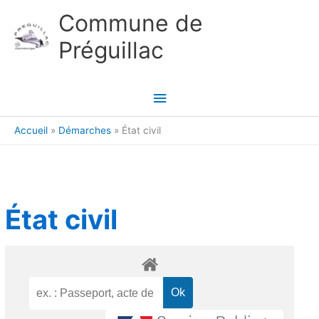
Aller au contenu
Aller au pied de page
Commune de
Préguillac
Menu
principal
Accueil
Démarches
État civil
État civil