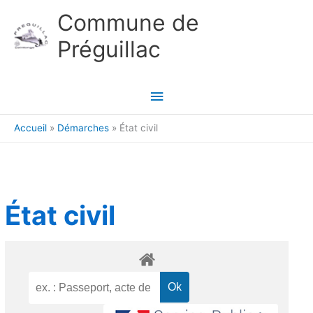
Aller au contenu
Aller au pied de page
Commune de
Préguillac
Menu
principal
Accueil
Démarches
État civil
État civil