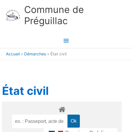
Aller au contenu
Aller au pied de page
Commune de
Préguillac
Menu
principal
Accueil
Démarches
État civil
État civil