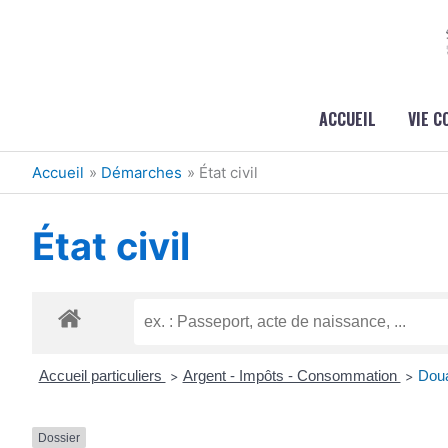
Aller au contenu
Aller au pied de page
ACCUEIL
VIE 
Accueil
Démarches
État civil
État civil
Accueil particuliers
Argent - Impôts - Consommation
Dou
>
>
Dossier