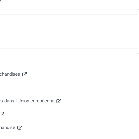
?
archandises
es dans l'Union européenne
rchandise