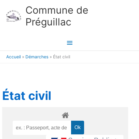
Aller au contenu
Aller au pied de page
Commune de
Préguillac
Menu
principal
Accueil
Démarches
État civil
État civil