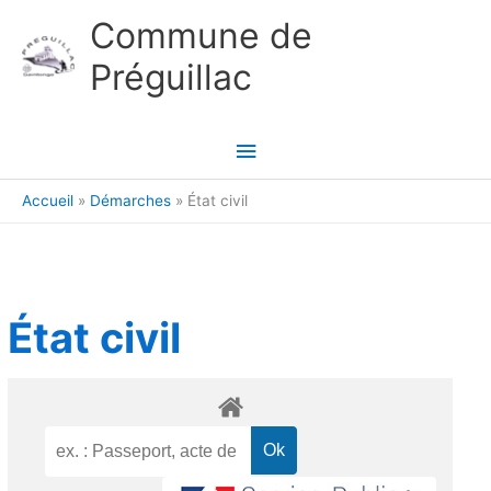
Aller au contenu
Aller au pied de page
Commune de
Préguillac
Menu
principal
Accueil
Démarches
État civil
État civil