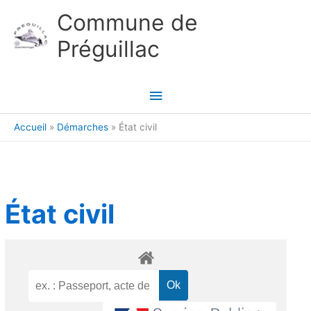
Aller au contenu
Aller au pied de page
Commune de
Préguillac
Menu
principal
Accueil
Démarches
État civil
État civil