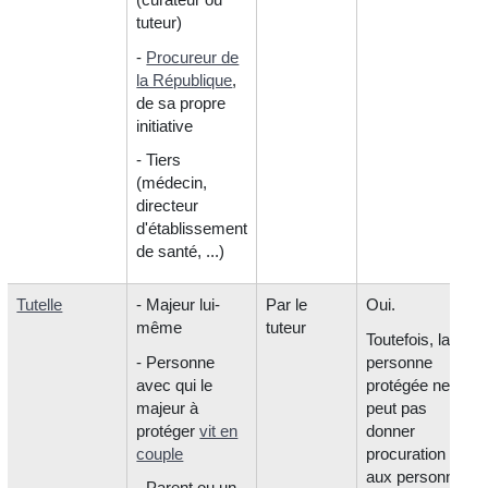
tuteur)
-
Procureur de
la République
,
de sa propre
initiative
- Tiers
(médecin,
directeur
d'établissement
de santé, ...)
Tutelle
- Majeur lui-
Par le
Oui.
même
tuteur
Toutefois, la
- Personne
personne
avec qui le
protégée ne
majeur à
peut pas
protéger
vit en
donner
couple
procuration
aux personnes
- Parent ou un