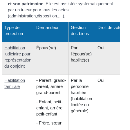
et son patrimoine
. Elle est assistée systématiquement
par un tuteur pour tous les actes
(administration,
disposition
.,...).
Type de
Demandeur
Gestion
Droit de vote
protection
des biens
Habilitation
Époux(se)
Par
Oui
judiciaire pour
l'époux(se)
représentation
habilité(e)
du conjoint
Habilitation
- Parent, grand-
Par la
Oui
familiale
parent, arrière
personne
grand-parent
habilitée
(habilitation
- Enfant, petit-
limitée ou
enfant, arrière
générale)
petit-enfant
- Frère, sœur