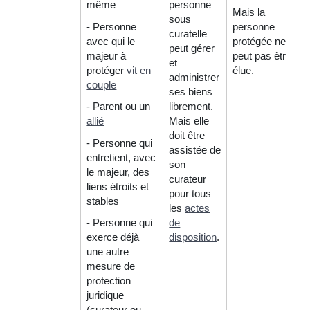
même
personne
Mais la
sous
- Personne
personne
curatelle
avec qui le
protégée ne
peut gérer
majeur à
peut pas être
et
protéger
vit en
élue.
administrer
couple
ses biens
- Parent ou un
librement.
allié
Mais elle
doit être
- Personne qui
assistée de
entretient, avec
son
le majeur, des
curateur
liens étroits et
pour tous
stables
les
actes
- Personne qui
de
exerce déjà
disposition
.
une autre
mesure de
protection
juridique
(curateur ou