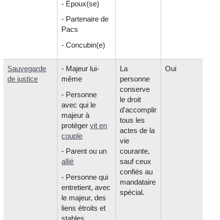
- Époux(se)
- Partenaire de
Pacs
- Concubin(e)
Sauvegarde
- Majeur lui-
La
Oui
de justice
même
personne
conserve
- Personne
le droit
avec qui le
d'accomplir
majeur à
tous les
protéger
vit en
actes de la
couple
vie
- Parent ou un
courante,
allié
sauf ceux
confiés au
- Personne qui
mandataire
entretient, avec
spécial.
le majeur, des
liens étroits et
stables