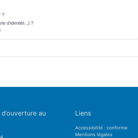
r ?
te d'identité...) ?
?
 d’ouverture au
Liens
Accessibilité : conforme
Mentions légales
mé