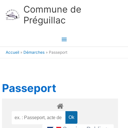
Aller au contenu
Aller au pied de page
Commune de
Préguillac
Menu
principal
Accueil
Démarches
Passeport
Passeport