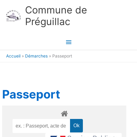
Aller au contenu
Aller au pied de page
Commune de
Préguillac
Menu
principal
Accueil
Démarches
Passeport
Passeport