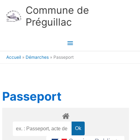
Aller au contenu
Aller au pied de page
Commune de
Préguillac
Menu
principal
Accueil
Démarches
Passeport
Passeport