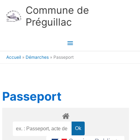
Aller au contenu
Aller au pied de page
Commune de
Préguillac
Menu
principal
Accueil
Démarches
Passeport
Passeport