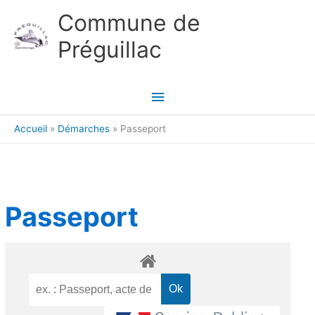
Aller au contenu
Aller au pied de page
Commune de
Préguillac
Menu
principal
Accueil
Démarches
Passeport
Passeport