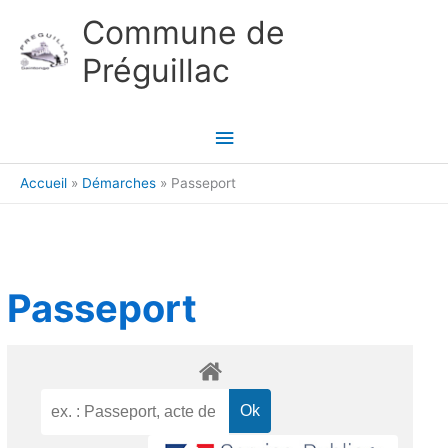
Aller au contenu
Aller au pied de page
Commune de
Préguillac
Menu
principal
Accueil
Démarches
Passeport
Passeport