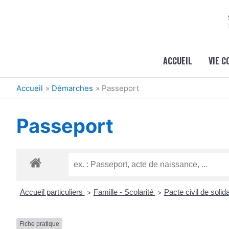
Aller au contenu
Aller au pied de page
ACCUEIL
VIE 
Accueil
Démarches
Passeport
Passeport
Accueil particuliers
Famille - Scolarité
Pacte civil de solid
>
>
Fiche pratique