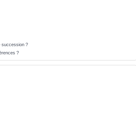
e succession ?
férences ?