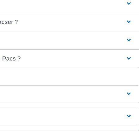
acser ?
u Pacs ?