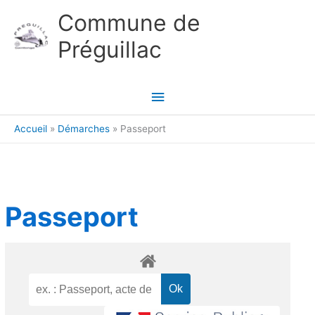
Aller au contenu
Aller au pied de page
Commune de
Préguillac
Menu
principal
Accueil
Démarches
Passeport
Passeport