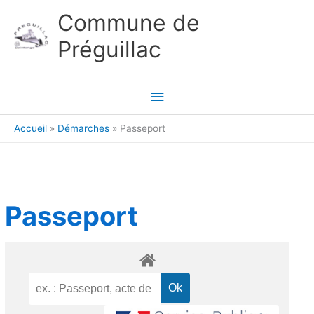
Aller au contenu
Aller au pied de page
Commune de
Préguillac
Menu
principal
Accueil
Démarches
Passeport
Passeport