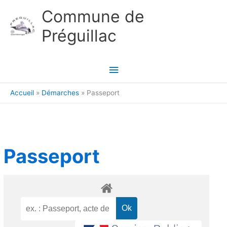
Aller au contenu
Aller au pied de page
Commune de
Préguillac
Menu
principal
Accueil
Démarches
Passeport
Passeport