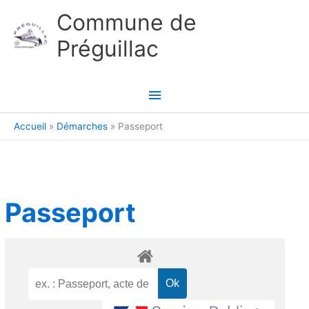
Aller au contenu
Aller au pied de page
Commune de
Préguillac
Menu
principal
Accueil
Démarches
Passeport
Passeport