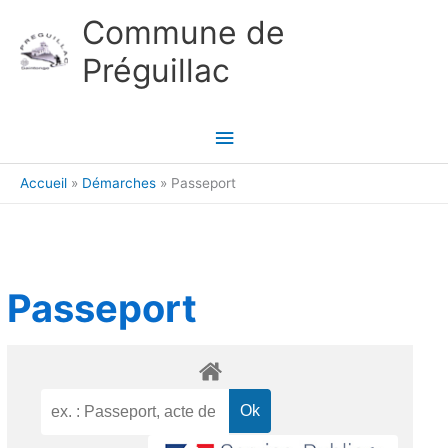
Aller au contenu
Aller au pied de page
Commune de
Préguillac
Menu
principal
Accueil
Démarches
Passeport
Passeport