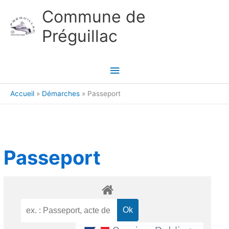
Aller au contenu
Aller au pied de page
Commune de
Préguillac
Menu
principal
Accueil
Démarches
Passeport
Passeport