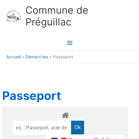
Aller au contenu
Aller au pied de page
Commune de
Préguillac
Menu
principal
Accueil
Démarches
Passeport
Passeport