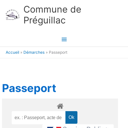
Aller au contenu
Aller au pied de page
Commune de
Préguillac
Menu
principal
Accueil
Démarches
Passeport
Passeport