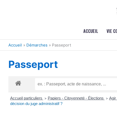
Aller au contenu
Aller au pied de page
ACCUEIL
VIE 
Accueil
Démarches
Passeport
Passeport
Accueil particuliers
Papiers - Citoyenneté - Élections
Agir
>
>
décision du juge administratif ?