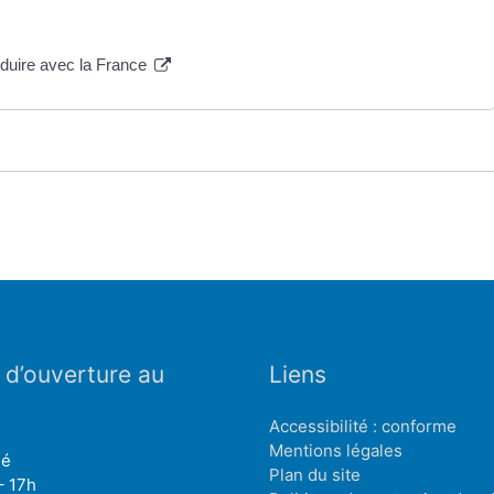
nduire avec la France
 d’ouverture au
Liens
Accessibilité : conforme
Mentions légales
mé
Plan du site
– 17h