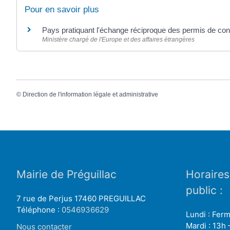
Pour en savoir plus
Pays pratiquant l'échange réciproque des permis de co
Ministère chargé de l'Europe et des affaires étrangères
©
Direction de l'information légale et administrative
Mairie de Préguillac
Horaires
public :
7 rue de Perjus 17460 PREGUILLAC
Téléphone :
0546936629
Lundi : Fer
Mardi : 13h 
Nous contacter