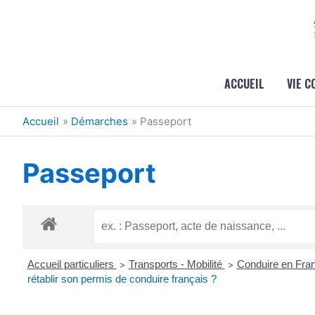
Aller au contenu
Aller au pied de page
ACCUEIL
VIE 
Accueil
Démarches
Passeport
Passeport
Accueil particuliers
Transports - Mobilité
Conduire en Fra
>
>
rétablir son permis de conduire français ?