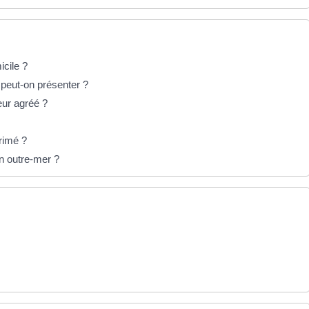
icile ?
 peut-on présenter ?
eur agréé ?
rimé ?
n outre-mer ?