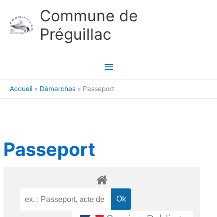
Aller au contenu
Aller au pied de page
Commune de
Préguillac
Menu
principal
Accueil
Démarches
Passeport
Passeport