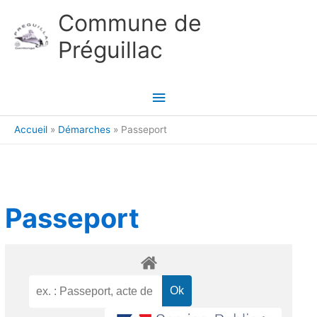
Aller au contenu
Aller au pied de page
Commune de
Préguillac
Menu
principal
Accueil
Démarches
Passeport
Passeport