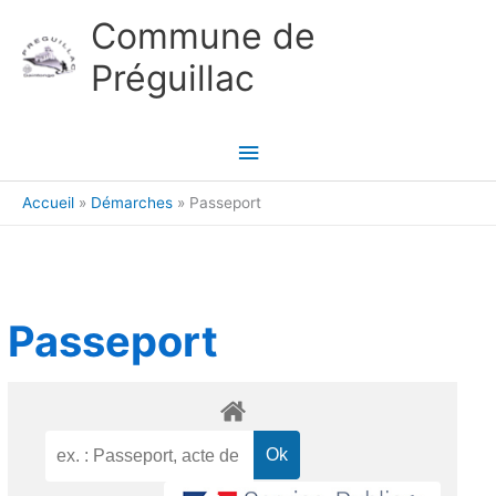
Aller au contenu
Aller au pied de page
Commune de
Préguillac
Menu
principal
Accueil
Démarches
Passeport
Passeport