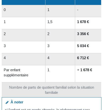
0
1
-
1
1,5
1 678 €
2
2
3 356 €
3
3
5 034 €
4
4
6 712 €
Par enfant
1
+
1 678 €
supplémentaire
Nombre de parts de quotient familial selon la situation
familiale
À noter
si l'enfant est en garde alternée, le plafonnement sera