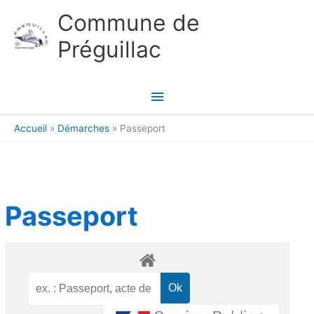
Aller au contenu
Aller au pied de page
Commune de
Préguillac
Menu
principal
Accueil
Démarches
Passeport
Passeport