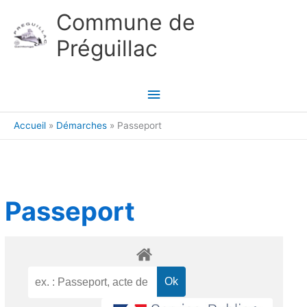
Aller au contenu
Aller au pied de page
Commune de
Préguillac
Menu
principal
Accueil
Démarches
Passeport
Passeport