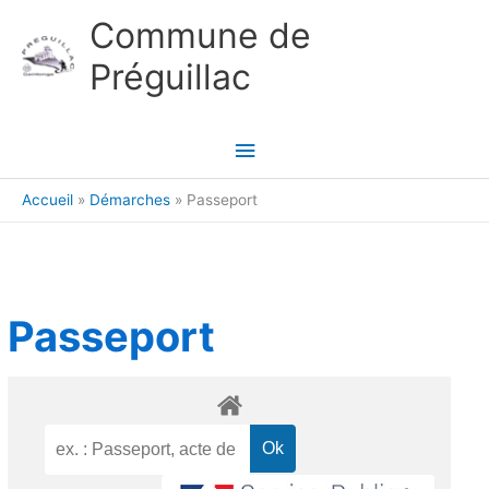
Aller au contenu
Aller au pied de page
Commune de
Préguillac
Menu
principal
Accueil
Démarches
Passeport
Passeport