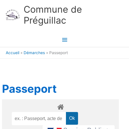
Aller au contenu
Aller au pied de page
Commune de
Préguillac
Menu
principal
Accueil
Démarches
Passeport
Passeport