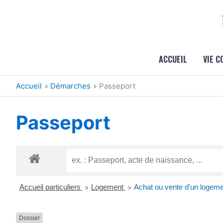
Aller au contenu
Aller au pied de page
ACCUEIL
VIE 
Accueil
Démarches
Passeport
Passeport
Accueil particuliers
Logement
Achat ou vente d'un logeme
>
>
Dossier