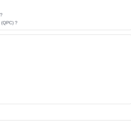
 ?
té (QPC) ?