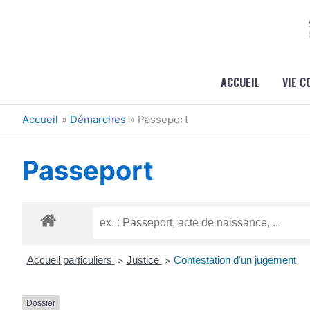
Aller au contenu
Aller au pied de page
ACCUEIL
VIE 
Accueil
Démarches
Passeport
Passeport
Accueil particuliers
Justice
Contestation d'un jugement
>
>
Dossier