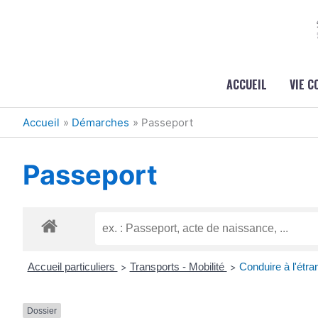
Aller au contenu
Aller au pied de page
ACCUEIL
VIE 
Accueil
Démarches
Passeport
Passeport
Accueil particuliers
Transports - Mobilité
Conduire à l'étra
>
>
Dossier